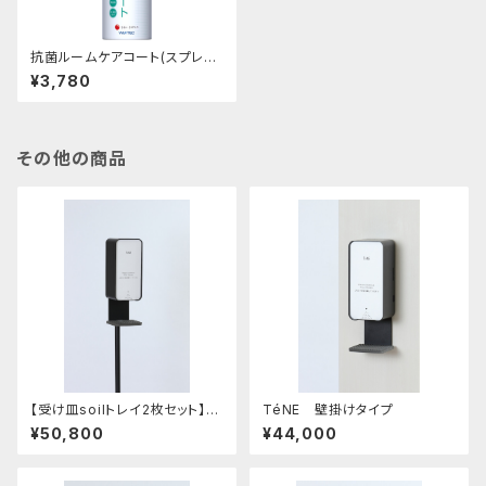
抗菌ルームケアコート(スプレー
タイプ)
¥3,780
その他の商品
【受け皿soilトレイ2枚セット】
TéNE 壁掛けタイプ
非接触センサー式 消毒液スタ
¥50,800
¥44,000
ンド