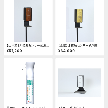
【山中塗】非接触センサー式消毒
【金箔】非接触センサー式消毒液
液スタンド(組み立て式)
スタンド(組み立て式)
¥57,200
¥64,900
抗菌ルームケアコートワイド(霧
TéNE 卓上タイプ