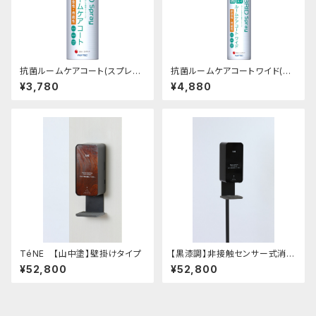
抗菌ルームケアコート(スプレー
抗菌ルームケアコートワイド(霧
タイプ)
吹きタイプ)
¥3,780
¥4,880
TéNE 【山中塗】壁掛けタイプ
【黒漆調】非接触センサー式消毒
液スタンド(組み立て式)
¥52,800
¥52,800