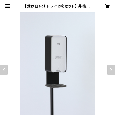
【受け皿soilトレイ2枚セット】 非接触
センサー式 消毒液スタンド | mcn
ow