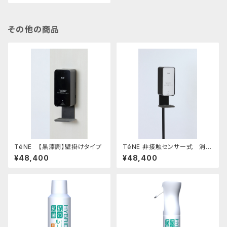
その他の商品
TéNE 【黒漆調】壁掛けタイプ
TéNE 非接触センサー式 消毒
液スタンド
¥48,400
¥48,400