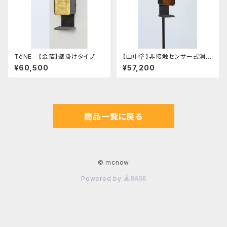
TéNE 【金箔】壁掛けタイプ
【山中塗】非接触センサー式消毒
液スタンド(組み立て式)
¥60,500
¥57,200
商品一覧に戻る
© mcnow
Powered by