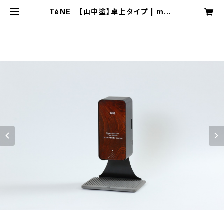
TéNE 【山中塗】卓上タイプ | mcn
ow