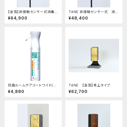
【金箔】非接触センサー式消毒液
TéNE 非接触センサー式 消毒
スタンド(組み立て式)
液スタンド
¥64,900
¥48,400
抗菌ルームケアコートワイド(霧
TéNE 【金箔】卓上タイプ
吹きタイプ)
¥4,880
¥62,700